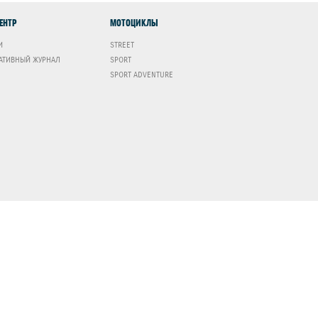
ЦЕНТР
МОТОЦИКЛЫ
И
STREET
АТИВНЫЙ ЖУРНАЛ
SPORT
SPORT ADVENTURE
+7 (495) 153-44-47