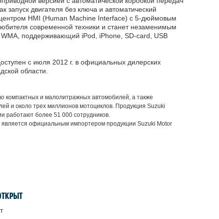
оприводной версией с автоматической коробкой передач
к запуск двигателя без ключа и автоматический
ентром HMI (Human Machine Interface) с 5-дюймовым
любителя современной техники и станет незаменимым
и WMA, поддерживающий iPod, iPhone, SD-card, USB
оступен с июля 2012 г. в официальных дилерских
дской области.
тво компактных и малолитражных автомобилей, а также
лей и около трех миллионов мотоциклов. Продукция Suzuki
ии работают более 51 000 сотрудников.
 является официальным импортером продукции Suzuki Motor
ОТКРЫТ
т