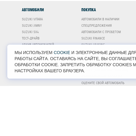
АВТОМОБИЛИ
ПОКУПКА
SUZUKI VITARA
АВТОМОБИЛИ В НАЛИЧИИ
SUZUKI JIMNY
СПЕЦПРЕДЛОЖЕНИЯ
SUZUKI SX4
АВТОМОБИЛИ С ПРОБЕГОМ
ТЕСТ-ДРАЙВ
SUZUKI FINANCE
АРХИВ АВТОМОБИЛЕЙ
SUZUKI LEASING
КРЕДИТ
МЫ ИСПОЛЬЗУЕМ
COOKIE
И ЭЛЕКТРОННЫЕ ДАННЫЕ ДЛ
TRADE-IN
РАБОТЫ САЙТА. ОСТАВАЯСЬ НА САЙТЕ, ВЫ СОГЛАШАЕТ
СТРАХОВАНИЕ
ОБРАБОТКИ COOKIE. ЗАПРЕТИТЬ ОБРАБОТКУ COOKIES 
ЛИЗИНГ ДЛЯ ФИЗИЧЕСКИХ ЛИЦ
НАСТРОЙКАХ ВАШЕГО БРАУЗЕРА.
КОРПОРАТИВНЫЕ ПРОДАЖИ
ОЦЕНИТЕ СВОЙ АВТОМОБИЛЬ
ПРОГРАММА «СЕМЕЙНЫЙ
АВТОМОБИЛЬ»
© 2026
SUZUKI
| MAJOR - ОФИЦИАЛЬНЫЙ
ОФИЦИАЛЬНЫЙ ДИЛЕР АВТОМОБИЛЕЙ SUZ
ЮРИДИЧЕСКАЯ ИНФОРМАЦИЯ
ОБРАТНА
COOKIES
ЗАЩИТА ДАННЫХ