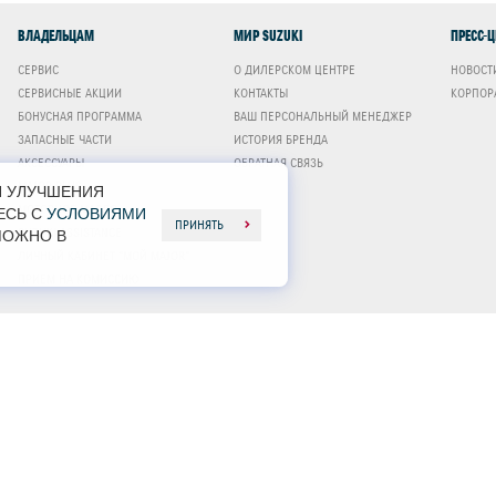
ВЛАДЕЛЬЦАМ
МИР SUZUKI
ПРЕСС-
СЕРВИС
О ДИЛЕРСКОМ ЦЕНТРЕ
НОВОСТ
СЕРВИСНЫЕ АКЦИИ
КОНТАКТЫ
КОРПОР
БОНУСНАЯ ПРОГРАММА
ВАШ ПЕРСОНАЛЬНЫЙ МЕНЕДЖЕР
ЗАПАСНЫЕ ЧАСТИ
ИСТОРИЯ БРЕНДА
АКСЕССУАРЫ
ОБРАТНАЯ СВЯЗЬ
MAJOR PLUS
Я УЛУЧШЕНИЯ
МОТОРНОЕ МАСЛО
ЕСЬ С
УСЛОВИЯМИ
ПРИНЯТЬ
SUZUKI ASSISTANCE
МОЖНО В
ЛИЧНЫЙ КАБИНЕТ "МОЙ MAJOR"
ПРИЕМ НА КОМИССИЮ
 ДИЛЕР СУЗУКИ В МОСКВЕ
UKI ООО "МЭЙДЖОР-АВТО" ИНН 7707244950 ОГРН 1027739648023
Я СВЯЗЬ