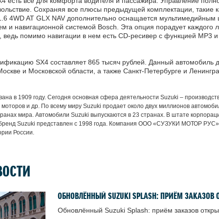
X4 есть всё для комфорта водителя и пассажира. Управление полн
вольствие. Сохраняя все плюсы предыдущей комплектации, такие ка
1.6 4WD AT GLX NAV дополнительно оснащается мультимедийным ц
м и навигационной системой Bosch. Эта опция порадует каждого 
е, ведь помимо навигации в нем есть CD-ресивер с функцией MP3 
ификацию SX4 составляет 865 тысяч рублей. Данный автомобиль д
оскве и Московской области, а также Санкт-Петербурге и Ленингра
вана в 1909 году. Сегодня основная сфера деятельности Suzuki – производс
 моторов и др. По всему миру Suzuki продает около двух миллионов автомоби
транах мира. Автомобили Suzuki выпускаются в 23 странах. В штате корпорац
 бренд Suzuki представлен с 1998 года. Компания ООО «СУЗУКИ МОТОР РУС»
ории России.
ВОСТИ
ОБНОВЛЁННЫЙ SUZUKI SPLASH: ПРИЁМ ЗАКАЗОВ 
Обновлённый Suzuki Splash: приём заказов откры