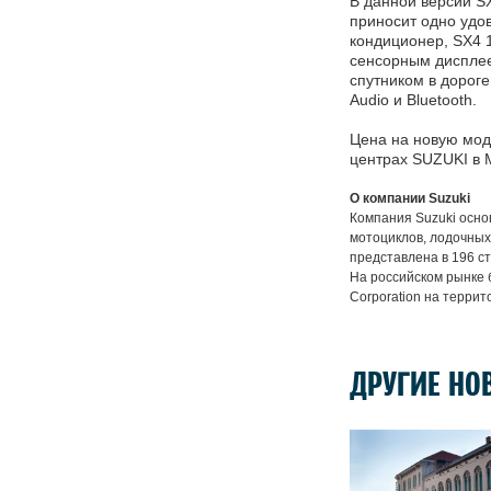
В данной версии S
приносит одно удо
кондиционер, SX4 
сенсорным дисплее
спутником в дорог
Audio и Bluetooth.
Цена на новую мод
центрах SUZUKI в М
О компании Suzuki
Компания Suzuki осно
мотоциклов, лодочных
представлена в 196 с
На российском рынке
Corporation на террит
ДРУГИЕ НО