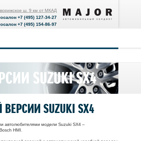
оворижское ш. 9 км от МКАД
тосалон
+7 (495) 127-34-27
тосалон
+7 (495) 154-86-97
СИИ SUZUKI SX4
ВЕРСИИ SUZUKI SX4
ми автолюбителями модели Suzuki SX4 –
Bosch HMI.